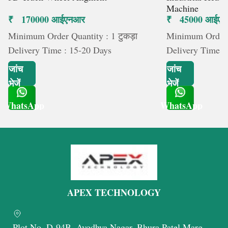
Machine
₹ 170000 आईएनआर
₹ 45000 आईए
Minimum Order Quantity : 1 टुकड़ा
Minimum Order Q
Delivery Time : 15-20 Days
Delivery Time :
जांच
जांच
भेजें
भेजें
WhatsApp
WhatsApp
Get Latest Price
Get Latest Price
APEX TECHNOLOGY
Plot No. D-94B, Ayodhya Nagar, Bhura Patel Marg,