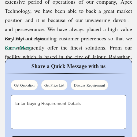
extensive period of operations of our company, Apex
Technology, we have been able to back a great market
position and it is because of our unwavering devotion
and perseverance. We have always placed a high value
on fully understanding customer preferences so that we
Key Facts of Apex
can subsequently offer the finest solutions. From our
Know More
facility which is based in the city of Jaipur, Rajasthan,
India, we have been delivering top-quality products like
Share a Quick Message with us
Mild Steel DSP LX Wheel Balancer, MS Car Vacuum
Cleaner, Mild Steel Automatic Tyre Changer Machine,
Get Quotation
Get Price List
Discuss Requirement
Manatec 3D Wheel Alignment Machine, Auto Part
Cleaning Machine, Automatic Car Washer Machine,
Enter Buying Requirement Details
etc.