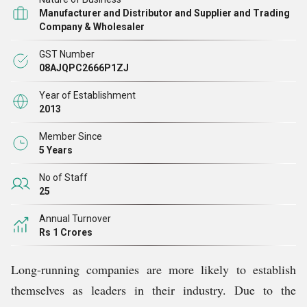
हैं, तो हम उच्चतम गुणवत्ता मानदंडों के अनुसार उन सभी का इन-
Manufacturer and Distributor and Supplier and Trading
हाउस परीक्षण करते हैं। हमारे पास विशेषज्ञों की एक टीम है जो सभी
Company & Wholesaler
ढांचागत कार्यों को निर्बाध रूप से प्रबंधित करती है। इसके अलावा,
GST Number
हमारे बुनियादी ढांचे से, हम ग्राहकों को तुरंत ऑर्डर देते हैं
08AJQPC2666P1ZJ
Year of Establishment
2013
Member Since
5 Years
No of Staff
25
Annual Turnover
Rs 1 Crores
Long-running companies are more likely to establish
themselves as leaders in their industry. Due to the