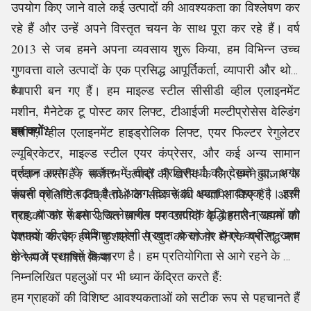
उपयोग किए जाने वाले कई उत्पादों की आवश्यकता का विश्लेषण कर
रहे हैं और उन्हें अपने विस्तृत चयन के साथ पूरा कर रहे हैं। वर्ष
2013 से जब हमने अपना व्यवसाय शुरू किया, हम विभिन्न उच्च
गुणवत्ता वाले उत्पादों के एक प्रसिद्ध आपूर्तिकर्ता, व्यापारी और थोक
व्यापारी बन गए हैं। हम माइल्ड स्टील सीसीडी व्हील एलाइनमेंट
है।
मशीन, मैनेटेक टू पोस्ट कार लिफ्ट, टीआईजी मल्टीप्रोसेस वेल्डिंग
हम क्यों?
मशीन, व्हील एलाइनमेंट हाइड्रोलिक लिफ्ट, एयर फिल्टर रेगुलेटर
ल्यूब्रिकेटर, माइल्ड स्टील एयर कंप्रेसर, और कई अन्य सामान
वर्तमान समय के बाजार में तीव्र प्रतिस्पर्धा को देखते हुए, अगर
प्रदान करते हैं। सर्वोत्तम उत्पादों की खरीद के लिए हमने बाजार के
कंपनी को आगे बढ़ना है तो अलग दिखने की क्षमता आवश्यक है। इसी
सबसे प्रतिष्ठित विक्रेताओं के साथ संबंध स्थापित किए हैं। अपने
तरह, बाजार में हमारी उल्लेखनीय व्यावसायिक वृद्धि हमारे ग्राहकों को
ग्राहकों को सबसे उचित लागत पर उत्पादों के बेहतरीन चयन की
उत्पादों की एक विशिष्ट श्रेणी प्रदान करने के हमारे कभी न खत्म
पेशकश करके, हमने कुशलता से खुद को बाजार में एक प्रसिद्ध नाम
होने वाले प्रयासों के कारण है। हम प्रतियोगिता से आगे रहने के लिए
के रूप में स्थापित किया
निम्नलिखित पहलुओं पर भी ध्यान केंद्रित करते हैं:
हम ग्राहकों की विशिष्ट आवश्यकताओं को सटीक रूप से पहचानते हैं