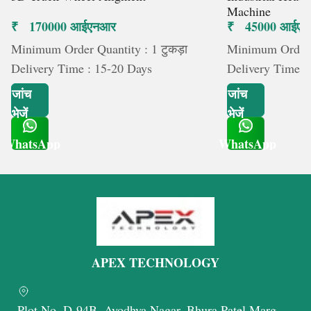
Machine
₹ 170000 आईएनआर
₹ 45000 आईए
Minimum Order Quantity : 1 टुकड़ा
Minimum Order Q
Delivery Time : 15-20 Days
Delivery Time :
जांच
जांच
भेजें
भेजें
WhatsApp
WhatsApp
Get Latest Price
Get Latest Price
APEX TECHNOLOGY
Plot No. D-94B, Ayodhya Nagar, Bhura Patel Marg,