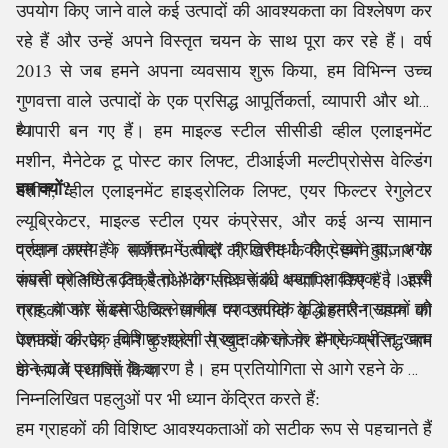
उपयोग किए जाने वाले कई उत्पादों की आवश्यकता का विश्लेषण कर
रहे हैं और उन्हें अपने विस्तृत चयन के साथ पूरा कर रहे हैं। वर्ष
2013 से जब हमने अपना व्यवसाय शुरू किया, हम विभिन्न उच्च
गुणवत्ता वाले उत्पादों के एक प्रसिद्ध आपूर्तिकर्ता, व्यापारी और थोक
व्यापारी बन गए हैं। हम माइल्ड स्टील सीसीडी व्हील एलाइनमेंट
है।
मशीन, मैनेटेक टू पोस्ट कार लिफ्ट, टीआईजी मल्टीप्रोसेस वेल्डिंग
हम क्यों?
मशीन, व्हील एलाइनमेंट हाइड्रोलिक लिफ्ट, एयर फिल्टर रेगुलेटर
ल्यूब्रिकेटर, माइल्ड स्टील एयर कंप्रेसर, और कई अन्य सामान
वर्तमान समय के बाजार में तीव्र प्रतिस्पर्धा को देखते हुए, अगर
प्रदान करते हैं। सर्वोत्तम उत्पादों की खरीद के लिए हमने बाजार के
कंपनी को आगे बढ़ना है तो अलग दिखने की क्षमता आवश्यक है। इसी
सबसे प्रतिष्ठित विक्रेताओं के साथ संबंध स्थापित किए हैं। अपने
तरह, बाजार में हमारी उल्लेखनीय व्यावसायिक वृद्धि हमारे ग्राहकों को
ग्राहकों को सबसे उचित लागत पर उत्पादों के बेहतरीन चयन की
उत्पादों की एक विशिष्ट श्रेणी प्रदान करने के हमारे कभी न खत्म
पेशकश करके, हमने कुशलता से खुद को बाजार में एक प्रसिद्ध नाम
होने वाले प्रयासों के कारण है। हम प्रतियोगिता से आगे रहने के लिए
के रूप में स्थापित किया
निम्नलिखित पहलुओं पर भी ध्यान केंद्रित करते हैं:
हम ग्राहकों की विशिष्ट आवश्यकताओं को सटीक रूप से पहचानते हैं