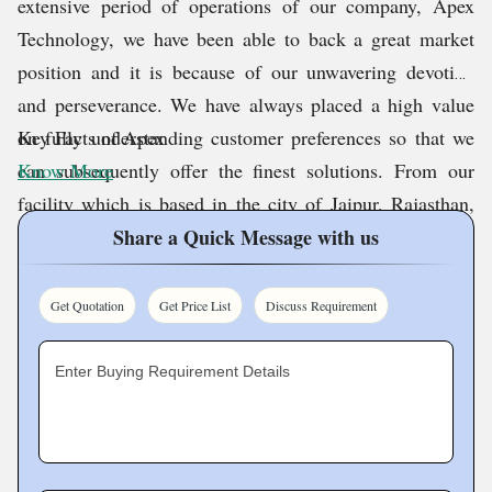
extensive period of operations of our company, Apex
Technology, we have been able to back a great market
position and it is because of our unwavering devotion
and perseverance. We have always placed a high value
on fully understanding customer preferences so that we
Key Facts of Apex
can subsequently offer the finest solutions. From our
Know More
facility which is based in the city of Jaipur, Rajasthan,
India, we have been delivering top-quality products like
Share a Quick Message with us
Mild Steel DSP LX Wheel Balancer, MS Car Vacuum
Cleaner, Mild Steel Automatic Tyre Changer Machine,
Get Quotation
Get Price List
Discuss Requirement
Manatec 3D Wheel Alignment Machine, Auto Part
Cleaning Machine, Automatic Car Washer Machine,
Enter Buying Requirement Details
etc.