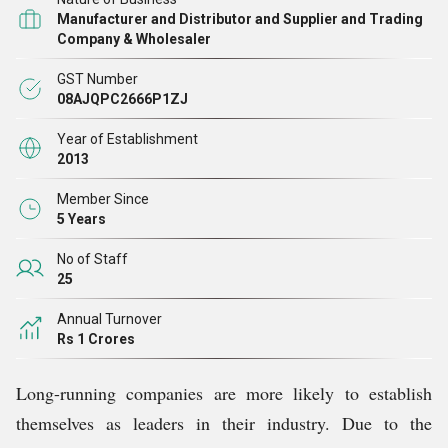
हैं, तो हम उच्चतम गुणवत्ता मानदंडों के अनुसार उन सभी का इन-
Manufacturer and Distributor and Supplier and Trading
हाउस परीक्षण करते हैं। हमारे पास विशेषज्ञों की एक टीम है जो सभी
Company & Wholesaler
ढांचागत कार्यों को निर्बाध रूप से प्रबंधित करती है। इसके अलावा,
GST Number
हमारे बुनियादी ढांचे से, हम ग्राहकों को तुरंत ऑर्डर देते हैं
08AJQPC2666P1ZJ
Year of Establishment
2013
Member Since
5 Years
No of Staff
25
Annual Turnover
Rs 1 Crores
Long-running companies are more likely to establish
themselves as leaders in their industry. Due to the