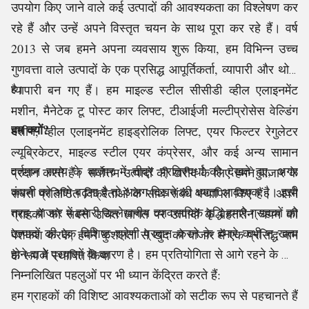
उपयोग किए जाने वाले कई उत्पादों की आवश्यकता का विश्लेषण कर
रहे हैं और उन्हें अपने विस्तृत चयन के साथ पूरा कर रहे हैं। वर्ष
2013 से जब हमने अपना व्यवसाय शुरू किया, हम विभिन्न उच्च
गुणवत्ता वाले उत्पादों के एक प्रसिद्ध आपूर्तिकर्ता, व्यापारी और थोक
व्यापारी बन गए हैं। हम माइल्ड स्टील सीसीडी व्हील एलाइनमेंट
है।
मशीन, मैनेटेक टू पोस्ट कार लिफ्ट, टीआईजी मल्टीप्रोसेस वेल्डिंग
हम क्यों?
मशीन, व्हील एलाइनमेंट हाइड्रोलिक लिफ्ट, एयर फिल्टर रेगुलेटर
ल्यूब्रिकेटर, माइल्ड स्टील एयर कंप्रेसर, और कई अन्य सामान
वर्तमान समय के बाजार में तीव्र प्रतिस्पर्धा को देखते हुए, अगर
प्रदान करते हैं। सर्वोत्तम उत्पादों की खरीद के लिए हमने बाजार के
कंपनी को आगे बढ़ना है तो अलग दिखने की क्षमता आवश्यक है। इसी
सबसे प्रतिष्ठित विक्रेताओं के साथ संबंध स्थापित किए हैं। अपने
तरह, बाजार में हमारी उल्लेखनीय व्यावसायिक वृद्धि हमारे ग्राहकों को
ग्राहकों को सबसे उचित लागत पर उत्पादों के बेहतरीन चयन की
उत्पादों की एक विशिष्ट श्रेणी प्रदान करने के हमारे कभी न खत्म
पेशकश करके, हमने कुशलता से खुद को बाजार में एक प्रसिद्ध नाम
होने वाले प्रयासों के कारण है। हम प्रतियोगिता से आगे रहने के लिए
के रूप में स्थापित किया
निम्नलिखित पहलुओं पर भी ध्यान केंद्रित करते हैं:
हम ग्राहकों की विशिष्ट आवश्यकताओं को सटीक रूप से पहचानते हैं