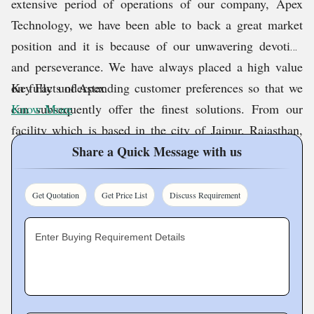
extensive period of operations of our company, Apex
Technology, we have been able to back a great market
position and it is because of our unwavering devotion
and perseverance. We have always placed a high value
on fully understanding customer preferences so that we
Key Facts of Apex
can subsequently offer the finest solutions. From our
Know More
facility which is based in the city of Jaipur, Rajasthan,
India, we have been delivering top-quality products like
Share a Quick Message with us
Mild Steel DSP LX Wheel Balancer, MS Car Vacuum
Cleaner, Mild Steel Automatic Tyre Changer Machine,
Get Quotation
Get Price List
Discuss Requirement
Manatec 3D Wheel Alignment Machine, Auto Part
Cleaning Machine, Automatic Car Washer Machine,
Enter Buying Requirement Details
etc.