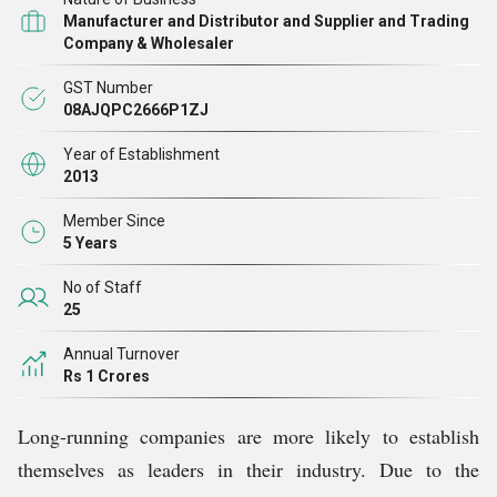
हैं, तो हम उच्चतम गुणवत्ता मानदंडों के अनुसार उन सभी का इन-
Manufacturer and Distributor and Supplier and Trading
हाउस परीक्षण करते हैं। हमारे पास विशेषज्ञों की एक टीम है जो सभी
Company & Wholesaler
ढांचागत कार्यों को निर्बाध रूप से प्रबंधित करती है। इसके अलावा,
GST Number
हमारे बुनियादी ढांचे से, हम ग्राहकों को तुरंत ऑर्डर देते हैं
08AJQPC2666P1ZJ
Year of Establishment
2013
Member Since
5 Years
No of Staff
25
Annual Turnover
Rs 1 Crores
Long-running companies are more likely to establish
themselves as leaders in their industry. Due to the