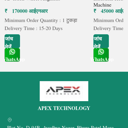
Machine
₹ 170000 आईएनआर
₹ 45000 आईए
Minimum Order Quantity : 1 टुकड़ा
Minimum Order Q
Delivery Time : 15-20 Days
Delivery Time :
जांच
जांच
भेजें
भेजें
WhatsApp
WhatsApp
Get Latest Price
Get Latest Price
APEX TECHNOLOGY
Plot No. D-94B, Ayodhya Nagar, Bhura Patel Marg,